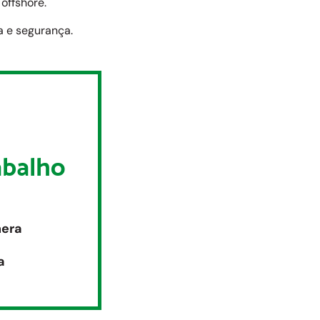
offshore.
a e segurança.
abalho
hera
a