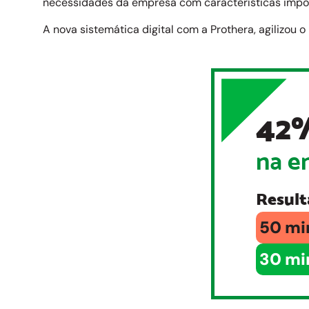
necessidades da empresa com características import
A nova sistemática digital com a Prothera, agilizou 
42
na e
Result
50 mi
30 mi