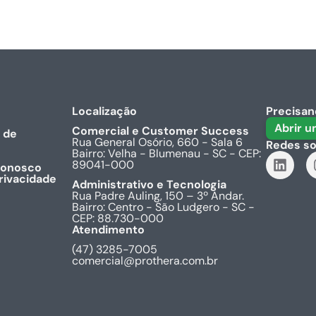
Localização
Precisan
Abrir 
Comercial e Customer Success
 de
Rua General Osório, 660 - Sala 6
Redes so
Bairro: Velha - Blumenau - SC - CEP:
89041-000
conosco
rivacidade
Administrativo e Tecnologia
Rua Padre Auling, 150 – 3º Andar.
Bairro: Centro - São Ludgero - SC -
CEP: 88.730-000
Atendimento
(47) 3285-7005
comercial@prothera.com.br