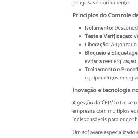
perigosas é comumente
Princípios do Controle d
Isolamento:
Desconecta
Teste e Verificação:
Ve
Liberação:
Autorizar o 
Bloqueio e Etiquetag
evitar a reenergização 
Treinamento e Proced
equipamentos energiza
Inovação e tecnologia no
A gestão do CEP/LoTo, se r
empresas com múltiplos equ
indispensáveis para engenhe
Um software especializado 