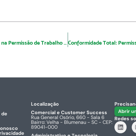
O papel da liderança na Permissão de Trabalho Digital:
Localização
Precisan
Abrir 
Comercial e Customer Success
 de
Rua General Osório, 660 - Sala 6
Redes so
Bairro: Velha - Blumenau - SC - CEP:
89041-000
conosco
rivacidade
Administrativo e Tecnologia