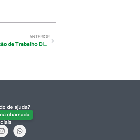
ANTERIOR
Conformidade Total: Permissão de Trabalho Digital e o Cumprimento das NR 33 e 35
do de ajuda?
uma chamada
ciais