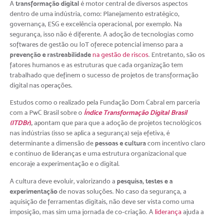
transformação digital
A
é motor central de diversos aspectos
dentro de uma indústria, como: Planejamento estratégico,
governança, ESG e excelência operacional, por exemplo. Na
segurança, isso não é diferente. A adoção de tecnologias como
softwares de gestão ou IoT oferece potencial imenso para a
prevenção e rastreabilidade
na gestão de riscos
. Entretanto, são os
fatores humanos e as estruturas que cada organização tem
trabalhado que definem o sucesso de projetos de transformação
digital nas operações.
Estudos como o realizado pela Fundação Dom Cabral em parceria
Índice Transformação Digital Brasil
com a PwC Brasil sobre o
(ITDBr
)
,
apontam que para que a adoção de projetos tecnológicos
nas indústrias (isso se aplica a segurança) seja efetiva, é
pessoas e cultura
determinante a dimensão de
com incentivo claro
e contínuo de lideranças e uma estrutura organizacional que
encoraje a experimentação e o digital.
pesquisa, testes e a
A cultura deve evoluir, valorizando a
experimentação
de novas soluções. No caso da segurança, a
aquisição de ferramentas digitais, não deve ser vista como uma
imposição, mas sim uma jornada de co-criação. A
liderança
ajuda a