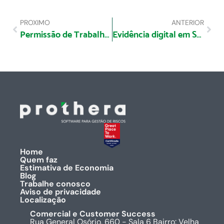
PROXIMO
ANTERIOR
Permissão de Trabalho Digital: O Combustível da Segurança em Óleo e Gás
Evidência digital em SST/EHS: o que muda quando chega auditoria ou fiscalização
Home
Quem faz
Estimativa de Economia
Blog
Trabalhe conosco
Aviso de privacidade
Localização
Comercial e Customer Success
Rua General Osório, 660 - Sala 6 Bairro: Velha